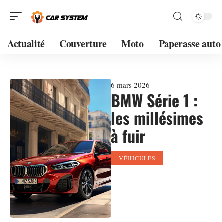
Actualité
Couverture
Moto
Paperasse auto
6 mars 2026
BMW Série 1 :
les millésimes
à fuir
VÉHICULES