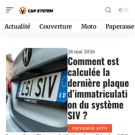
Actualité
Couverture
Moto
Paperasse
28 mai 2026
Comment est
calculée la
dernière plaque
d’immatriculati
on du système
SIV ?
PAPERASSE AUTO