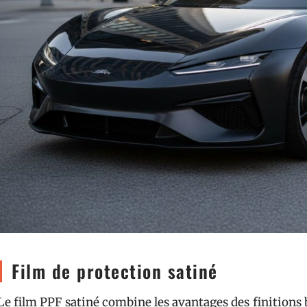
Film de protection satiné
Le film PPF satiné combine les avantages des finitions b