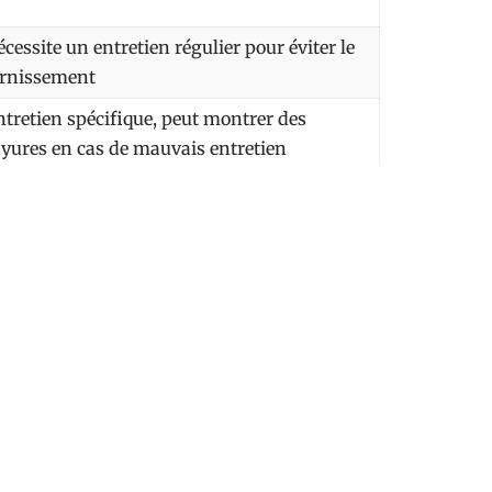
cessite un entretien régulier pour éviter le
ernissement
ntretien spécifique, peut montrer des
ayures en cas de mauvais entretien
eut nécessiter un entretien plus fréquent
ue le mat
arrosserie
lle pour la préservation esthétique d’un
n film PPF bien entretenu garantit que la
nt ainsi la longévité de votre voiture.
 satinée, il est impératif de choisir un film
er par un professionnel. Les coûts peuvent