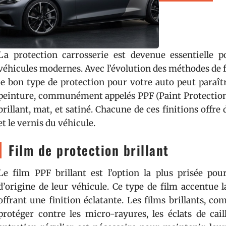
La protection carrosserie est devenue essentielle po
véhicules modernes. Avec l’évolution des méthodes de fi
le bon type de protection pour votre auto peut paraît
peinture, communément appelés PPF (Paint Protection Fi
brillant, mat, et satiné. Chacune de ces finitions offre
et le vernis du véhicule.
Film de protection brillant
Le film PPF brillant est l’option la plus prisée pou
d’origine de leur véhicule. Ce type de film accentue l
offrant une finition éclatante. Les films brillants, c
protéger contre les micro-rayures, les éclats de cai