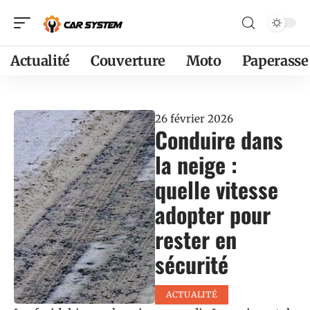
Actualité
Couverture
Moto
Paperasse
26 février 2026
Conduire dans
la neige :
quelle vitesse
adopter pour
rester en
sécurité
ACTUALITÉ