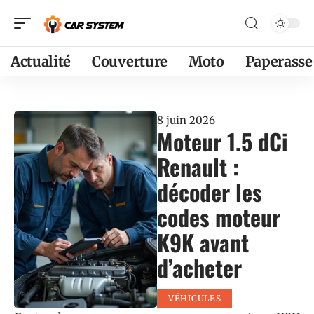
Actualité
Couverture
Moto
Paperasse
8 juin 2026
Moteur 1.5 dCi
Renault :
décoder les
codes moteur
K9K avant
d’acheter
VÉHICULES