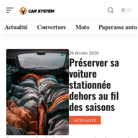
Actualité
Couverture
Moto
Paperasse auto
26 février 2026
Préserver sa
voiture
stationnée
dehors au fil
des saisons
ACTUALITÉ