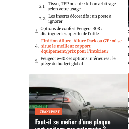
Tissu, TEP ou cuir : le bon arbitrage
selon votre usage
Les inserts décoratifs : un poste à
ignorer
Options de confort Peugeot 308 :
distinguer le superflu de l’utile
Finition Allure, Allure Pack ou GT : où se
situe le meilleur rapport
équipement/prix pour l’intérieur
Peugeot e-308 et options intérieures : le
piège du budget global
TRANSPORT
Faut-il se méfier d’une plaque
vert voiture sur autoroute ?