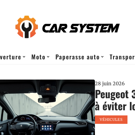
verture
Moto
Paperasse auto
Transpor
28 juin 2026
Peugeot 3
à éviter 
VÉHICULES