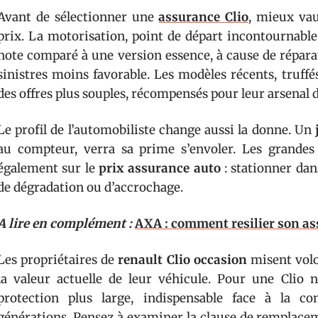
Avant de sélectionner une
assurance Clio
, mieux vau
prix. La motorisation, point de départ incontournable 
note comparé à une version essence, à cause de répara
sinistres moins favorable. Les modèles récents, truffé
des offres plus souples, récompensés pour leur arsenal d
Le profil de l’automobiliste change aussi la donne. Un
au compteur, verra sa prime s’envoler. Les grandes
également sur le
prix assurance auto
: stationner dans
de dégradation ou d’accrochage.
A lire en complément :
AXA : comment resilier son as
Les propriétaires de
renault Clio occasion
misent volo
la valeur actuelle de leur véhicule. Pour une Clio n
protection plus large, indispensable face à la co
générations. Pensez à examiner la clause de remplace