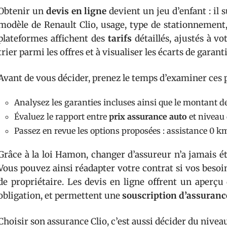
Obtenir un
devis en ligne
devient un jeu d’enfant : il 
modèle de Renault Clio, usage, type de stationnement,
plateformes affichent des
tarifs
détaillés, ajustés à v
trier parmi les offres et à visualiser les écarts de garanti
Avant de vous décider, prenez le temps d’examiner ces p
Analysez les garanties incluses ainsi que le montant d
Évaluez le rapport entre
prix assurance auto
et niveau 
Passez en revue les options proposées : assistance 0 km
Grâce à la loi Hamon, changer d’assureur n’a jamais é
Vous pouvez ainsi réadapter votre contrat si vos besoi
de propriétaire. Les devis en ligne offrent un aperç
obligation, et permettent une
souscription d’assuranc
Choisir son assurance Clio, c’est aussi décider du niveau