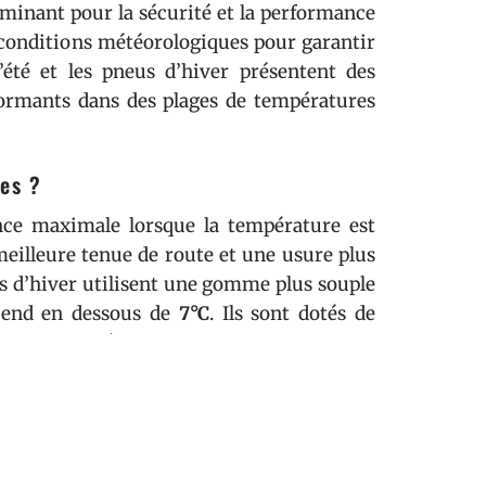
inant pour la sécurité et la performance
 conditions météorologiques pour garantir
’été et les pneus d’hiver présentent des
rformants dans des plages de températures
ces ?
nce maximale lorsque la température est
illeure tenue de route et une usure plus
eus d’hiver utilisent une gomme plus souple
scend en dessous de
7°C
. Ils sont dotés de
es pour améliorer la traction sur neige et
d’hiver ?
étend du
1er novembre au 31 mars
. Cette