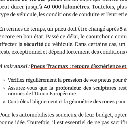
peut durer jusqu’à
40 000 kilomètres
. Toutefois, plu
type de véhicule, les conditions de conduite et l’entreti
En termes de temps, un pneu doit être changé après
5 
encore en bon état. Passé ce délai, le caoutchouc com
affecter la
sécurité
du véhicule. Dans certains cas, un
reste exceptionnel et dépend fortement des conditions d
A voir aussi :
Pneus Tracmax : retours d'expérience e
Vérifiez régulièrement la
pression
de vos pneus pour é
Assurez-vous que la
profondeur des sculptures
rest
normes de l’Union Européenne.
Contrôlez l’alignement et la
géométrie des roues
pour 
Pour les automobilistes soucieux de leur budget, opte
bonne idée. Toutefois, il est essentiel de ne pas sacrifi