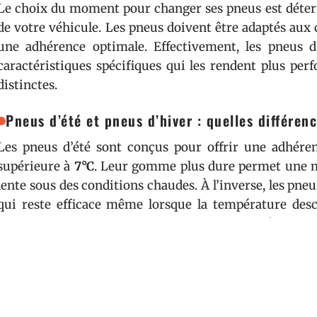
Le choix du moment pour changer ses pneus est déterm
de votre véhicule. Les pneus doivent être adaptés aux
une adhérence optimale. Effectivement, les pneus d
caractéristiques spécifiques qui les rendent plus pe
distinctes.
Pneus d’été et pneus d’hiver : quelles différen
Les pneus d’été sont conçus pour offrir une adhére
supérieure à
7°C
. Leur gomme plus dure permet une me
lente sous des conditions chaudes. À l’inverse, les pn
qui reste efficace même lorsque la température de
sculptures plus profondes et de lamelles supplémentair
verglas.
Quand changer ses pneus d’été pour des pneus 
La période idéale pour passer aux pneus d’hiver s’