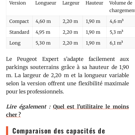
Version
Longueur
Largeur
Hauteur
Volume de
chargemen
Compact
4,60 m
2,20 m
1,90 m
4,6 m³
Standard
4,95 m
2,20 m
1,90 m
5,3 m³
Long
5,30 m
2,20 m
1,90 m
6,1 m³
Le Peugeot Expert s’adapte facilement aux
parkings souterrains grâce à sa hauteur de 1,90
m. La largeur de 2,20 m et la longueur variable
selon la version offrent une flexibilité maximale
pour les professionnels.
Lire également :
Quel est l'utilitaire le moins
cher ?
Comparaison des capacités de