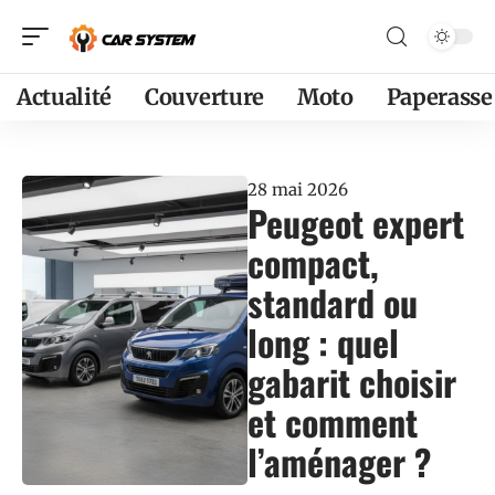
Actualité
Couverture
Moto
Paperasse
28 mai 2026
Peugeot expert
compact,
standard ou
long : quel
gabarit choisir
et comment
l’aménager ?