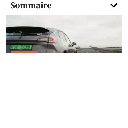
Sommaire
TRANSPORT
Faut-il se méfier d’une plaque vert
voiture sur autoroute ?
5 août 2026
Contact
Mentions Légales
Sitemap
© 2025 | car-system.fr