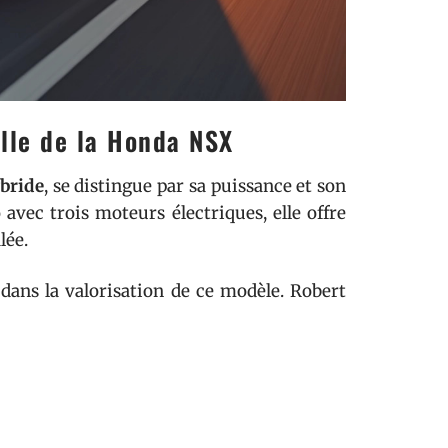
elle de la Honda NSX
bride
, se distingue par sa puissance et son
vec trois moteurs électriques, elle offre
lée.
dans la valorisation de ce modèle. Robert
possède une NSX ayant appartenu à Ayrton
e NSX de 1994, accentuant encore la rareté
rdi, fondateur de l’écurie Minardi, a lui-
attrait intemporel.