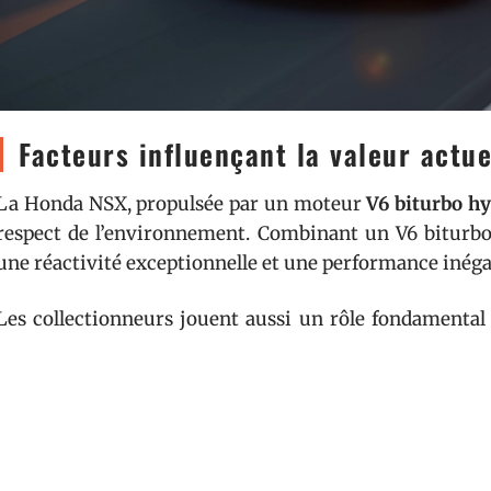
Facteurs influençant la valeur actu
La Honda NSX, propulsée par un moteur
V6 biturbo hy
respect de l’environnement. Combinant un V6 biturbo a
une réactivité exceptionnelle et une performance inéga
Les collectionneurs jouent aussi un rôle fondamental 
McFagan, connu pour sa collection impressionnante, 
Senna. Laurent Lefrançois, autre passionné, détient un
et la valeur de cette voiture mythique. Giancarlo Mina
même conduit une NSX à Imola en 2019, soulignant son 