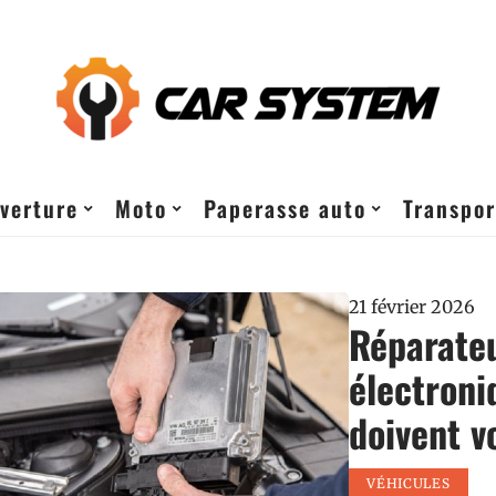
verture
Moto
Paperasse auto
Transpor
21 février 2026
Réparate
électroni
doivent v
VÉHICULES