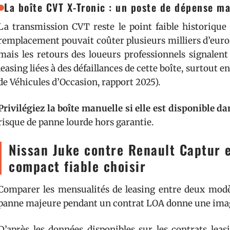
La boîte CVT X-Tronic : un poste de dépense ma
La transmission CVT reste le point faible historique
remplacement pouvait coûter plusieurs milliers d’euros. 
mais les retours des loueurs professionnels signalent
leasing liées à des défaillances de cette boîte, surtout
de Véhicules d’Occasion, rapport 2025).
Privilégiez la boîte manuelle si elle est disponible da
risque de panne lourde hors garantie.
Nissan Juke contre Renault Captur e
compact fiable choisir
Comparer les mensualités de leasing entre deux modè
panne majeure pendant un contrat LOA donne une image 
D’après les données disponibles sur les contrats le