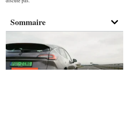
discute pas.
Sommaire
TRANSPORT
Faut-il se méfier d’une plaque vert
voiture sur autoroute ?
5 août 2026